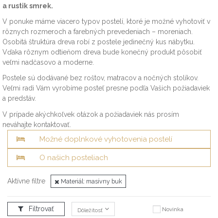
a rustik smrek.
V ponuke máme viacero typov postelí, ktoré je možné vyhotoviť v
rôznych rozmeroch a farebných prevedeniach – moreniach.
Osobitá štruktúra dreva robí z postele jedinečný kus nábytku.
Vďaka rôznym odtieňom dreva bude konečný produkt pôsobiť
veľmi nadčasovo a moderne.
Postele sú dodávané bez roštov, matracov a nočných stolíkov.
Veľmi radi Vám vyrobíme posteľ presne podľa Vašich požiadaviek
a predstáv.
V prípade akýchkoľvek otázok a požiadaviek nás prosím
neváhajte
kontaktovať.
Možné doplnkové vyhotovenia postelí
O našich posteliach
Aktívne filtre
Materiál: masívny buk
Filtrovať
Novinka
Dôležitosť