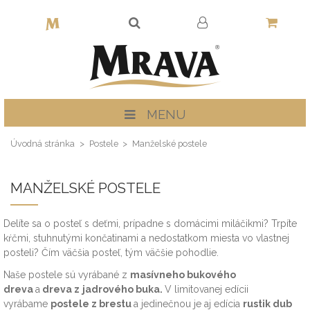
MENU
Úvodná stránka
Postele
Manželské postele
MANŽELSKÉ POSTELE
Delíte sa o posteľ s deťmi, prípadne s domácimi miláčikmi? Trpíte
kŕčmi, stuhnutými končatinami a nedostatkom miesta vo vlastnej
posteli? Čím väčšia posteľ, tým väčšie pohodlie.
Naše postele sú vyrábané z
masívneho bukového
dreva
a
dreva z
jadrového buka
.
V limitovanej edícii
vyrábame
postele z brestu
a jedinečnou je aj edícia
rustik dub