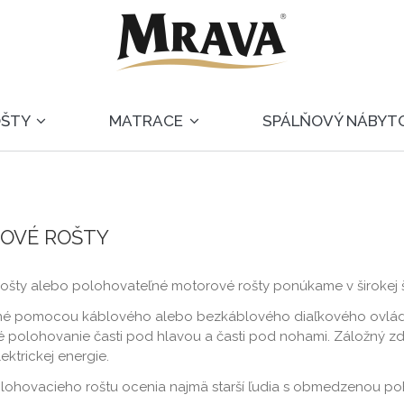
OŠTY
MATRACE
SPÁLŇOVÝ NÁBYT
OVÉ ROŠTY
 rošty alebo polohovateľné motorové rošty ponúkame v širokej 
é pomocou káblového alebo bezkáblového diaľkového ovládan
 polohovanie časti pod hlavou a časti pod nohami. Záložný zdro
ktrickej energie.
ohovacieho roštu ocenia najmä starší ľudia s obmedzenou poh