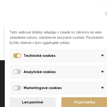
Tieto webové stránky ukladajú v súlade so zákonmi na vaše
zariadenie súbory, všeobecne nazývané cookies. Používaním
týchto stránok s tým vyjadrujete súhlas.
Technické cookies
Všetko o nákupe
Analytické cookies
Ako nakupovať?
Marketingové cookies
Obchodné podmienky
Doprava a platba
Len povinné
Prijať všetko
Reklamačný poriadok