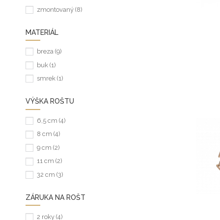
zmontovaný
(8)
MATERIÁL
breza
(9)
buk
(1)
smrek
(1)
VÝŠKA ROŠTU
6,5 cm
(4)
8 cm
(4)
9 cm
(2)
11 cm
(2)
32 cm
(3)
ZÁRUKA NA ROŠT
2 roky
(4)