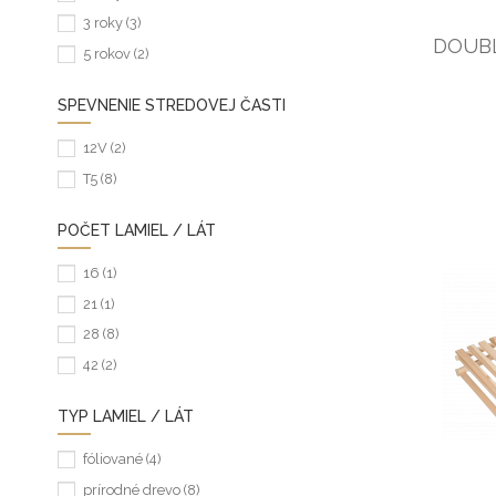
3 roky
(3)
DOUBL
5 rokov
(2)
SPEVNENIE STREDOVEJ ČASTI
12V
(2)
T5
(8)
POČET LAMIEL / LÁT
16
(1)
21
(1)
28
(8)
42
(2)
TYP LAMIEL / LÁT
fóliované
(4)
prírodné drevo
(8)