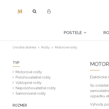
POSTELE
R
Úvodná stránka
Rošty
Motorové rošty
TYP
MOTOR
Motorové rošty
Elektrické
Polohovateľné rošty
Výklopné rošty
Sú ovládan
Nepolohovateľné rošty
samostatné
Samonosné rošty
výpadku ele
Výhody pol
ROZMER