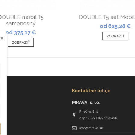
DOUBLE mobil T5
DOUBLE T5 set Mobil
samonosný
od 625,28 €
od 375,17 €
×
ZOBRAZIŤ
ZOBRAZIŤ
Kontaktné údaje
MRAVA, s.r.o.
Priečna 832,
059 14 Spišský Štiavnik
info@mrava.sk