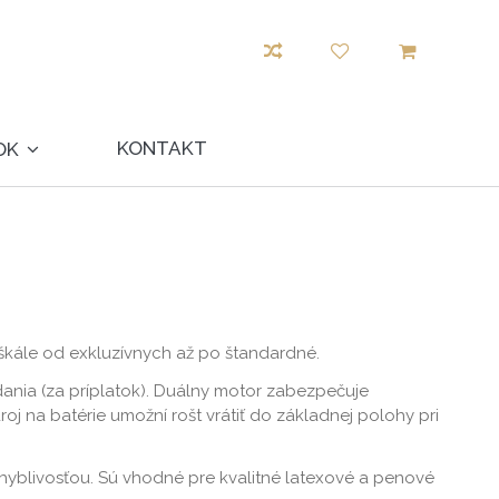
KONTAKT
OK
škále od exkluzívnych až po štandardné.
ia (za príplatok). Duálny motor zabezpečuje
j na batérie umožní rošt vrátiť do základnej polohy pri
yblivosťou. Sú vhodné pre kvalitné latexové a penové