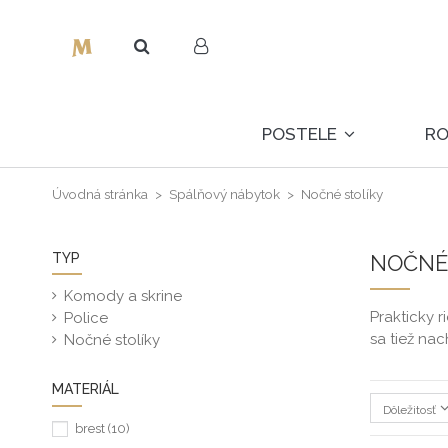
POSTELE
R
Úvodná stránka
Spálňový nábytok
Nočné stolíky
TYP
NOČNÉ
Komody a skrine
Prakticky 
Police
sa tiež na
Nočné stolíky
MATERIÁL
Dôležitosť
brest
(10)