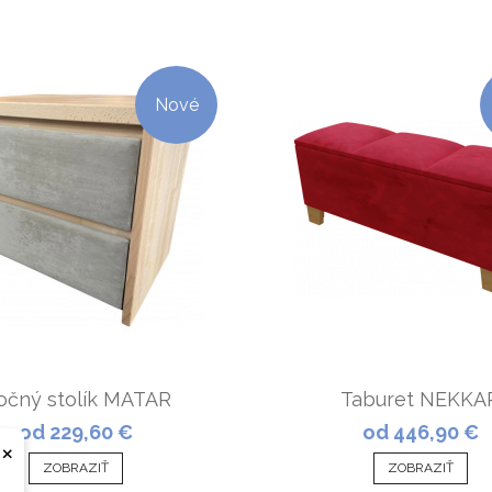
Nové
očný stolík MATAR
Taburet NEKKA
od 229,60 €
od 446,90 €
×
ZOBRAZIŤ
ZOBRAZIŤ