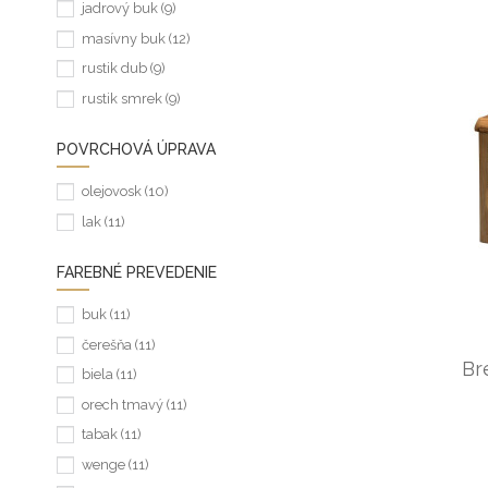
jadrový buk
(9)
masívny buk
(12)
rustik dub
(9)
rustik smrek
(9)
POVRCHOVÁ ÚPRAVA
olejovosk
(10)
lak
(11)
FAREBNÉ PREVEDENIE
buk
(11)
čerešňa
(11)
Br
biela
(11)
orech tmavý
(11)
tabak
(11)
wenge
(11)