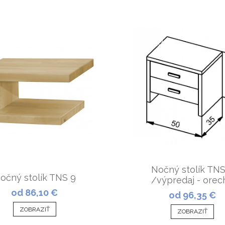
Výpredaj!
Nočný stolík TNS
očný stolík TNS 9
/výpredaj - orec
od 86,10 €
od 96,35 €
ZOBRAZIŤ
ZOBRAZIŤ