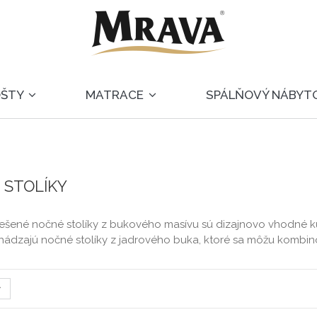
OŠTY
MATRACE
SPÁLŇOVÝ NÁBYT
 STOLÍKY
riešené nočné stolíky z bukového masívu sú dizajnovo vhodné 
chádzajú nočné stolíky z jadrového buka, ktoré sa môžu kombin