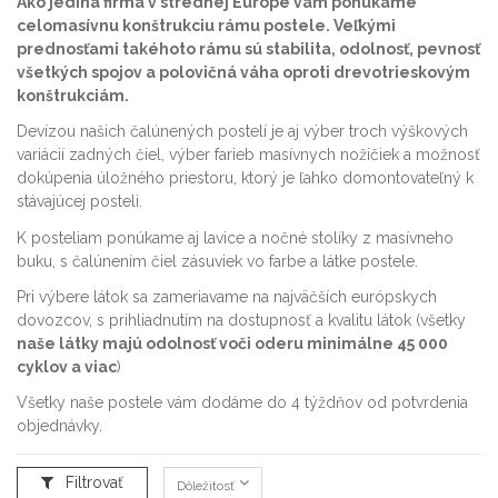
Ako jediná firma v strednej Európe vám ponúkame
celomasívnu konštrukciu rámu postele. Veľkými
prednosťami takéhoto rámu sú stabilita, odolnosť, pevnosť
všetkých spojov a polovičná váha oproti drevotrieskovým
konštrukciám.
Devízou našich čalúnených postelí je aj výber troch výškových
variácií zadných čiel, výber farieb masívnych nožičiek a možnosť
dokúpenia úložného priestoru, ktorý je ľahko domontovateľný k
stávajúcej posteli.
K posteliam ponúkame aj lavice a nočné stolíky z masívneho
buku, s čalúnením čiel zásuviek vo farbe a látke postele.
Pri výbere látok sa zameriavame na najväčších európskych
dovozcov, s prihliadnutím na dostupnosť a kvalitu látok (všetky
naše látky majú odolnosť voči oderu minimálne 45 000
cyklov a viac
)
Všetky naše postele vám dodáme do 4 týždňov od potvrdenia
objednávky.
Filtrovať
Dôležitosť