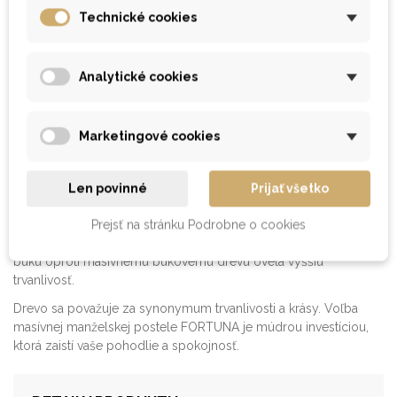
jednoduchá montáž
Technické cookies
možnosť kombinácie z viacerých typov nočných stolíkov
povrchová úprava - olejovosk alebo lak
štandardné vyhotovenie povrchovej úpravy - olejovosk
prevedenie - jadrový buk prírodný alebo morený
Analytické cookies
pevnosť a stabilita je zaistená excentrickým kovaním
5-bodové kovanie pre nastavenie rôznej výšky
Marketingové cookies
Drevo z jadrového buka sa vyznačuje svojou osobitou
štruktúrou. Jadrový buk je vnútorná tmavšia časť bukového
Len povinné
Prijať všetko
dreva s nižším obsahom vody, ktorá plní statickú funkciu. Svojou
hustotou sa radí medzi ťažké drevá s vysokou odolnosťou.
Prejsť na stránku Podrobne o cookies
Vysoký obsah konzervačných látok zabezpečuje jadrovému
buku oproti masívnemu bukovému drevu oveľa vyššiu
trvanlivosť.
Drevo sa považuje za synonymum trvanlivosti a krásy. Voľba
masívnej manželskej postele FORTUNA je múdrou investíciou,
ktorá zaistí vaše pohodlie a spokojnosť.