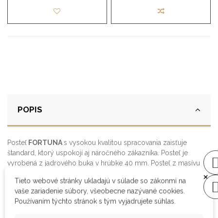
POPIS
Posteľ
FORTUNA
s vysokou kvalitou spracovania zaisťuje
štandard, ktorý uspokojí aj náročného zákazníka. Posteľ je
vyrobená z jadrového buka v hrúbke 40 mm. Posteľ z masívu
×
ponúkame v rozmeroch 160x200 cm alebo 180x200 cm.
Tieto webové stránky ukladajú v súlade so zákonmi na
vaše zariadenie súbory, všeobecne nazývané cookies.
Používaním týchto stránok s tým vyjadrujete súhlas.
originálne dizajnové spracovanie