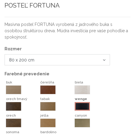
POSTEĽ FORTUNA
Masívna posteľ FORTUNA vyrobená z jadrového buka s
osobitou štruktúrou dreva. Múdra investícia pre vaše pohodlie a
spokojnosť.
Rozmer
Farebné prevedenie
buk
čerešňa
biela
buk
čerešňa
biela
orech tmavý
tabak
wenge
orech tmavý
tabak
wenge
orech
jelša
canyon
orech
jelša
canyon
sonoma
bardolino