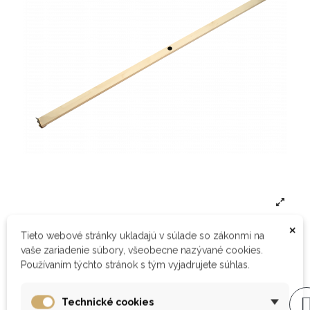
×
Tieto webové stránky ukladajú v súlade so zákonmi na
STREDOVÁ PODPORNÁ LIŠTA
vaše zariadenie súbory, všeobecne nazývané cookies.
Používaním týchto stránok s tým vyjadrujete súhlas.
Stredová podporná lišta o rozmere 1980x60x25 mm (pre dĺžku
Technické cookies
postele 200 cm).