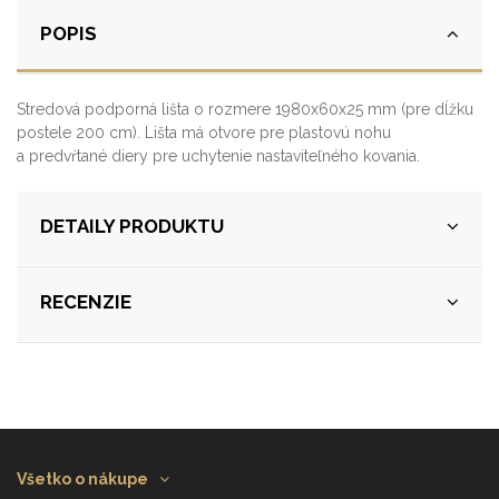
POPIS
Stredová podporná lišta o rozmere 1980x60x25 mm (pre dĺžku
postele 200 cm). Lišta má otvore pre plastovú nohu
a predvŕtané diery pre uchytenie nastaviteľného kovania.
DETAILY PRODUKTU
RECENZIE
Všetko o nákupe