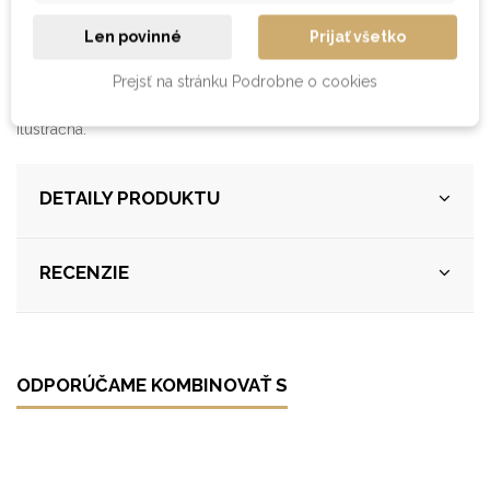
povrchovej úpravy:
olejovosk
Len povinné
Prijať všetko
Produkt na fotografii je vyhotovený z masívneho buku, vo
Prejsť na stránku Podrobne o cookies
farebnom prevedení - prírodný buk (bez morenia) a s
povrchovou úpravou - lak. Pre ostatné materiály je fotografia
ilustračná.
DETAILY PRODUKTU
RECENZIE
ODPORÚČAME KOMBINOVAŤ S