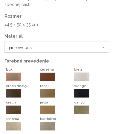
spodnej časti.
Rozmer
44,5 x 50 x 35 cm
Materiál
Farebné prevedenie
buk
čerešňa
biela
čerešňa
biela
buk
orech tmavý
tabak
wenge
orech tmavý
tabak
wenge
orech
jelša
canyon
orech
jelša
canyon
sonoma
bardolino
sonoma
bardolino