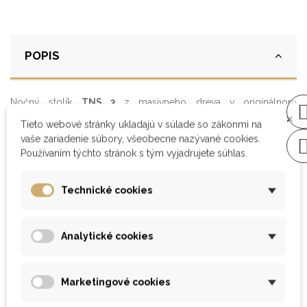
POPIS
Nočný stolík
TNS 3
z masívneho dreva v originálnom
×
praktickom dizajne. Jednoduchý nočný stolík s policou v hornej
Tieto webové stránky ukladajú v súlade so zákonmi na
časti a zásuvkou s guľôčkovým výsuvom v spodnej časti.
vaše zariadenie súbory, všeobecne nazývané cookies.
Štandardné vyhotovenie z masívneho buku
v prírodnom
Používaním týchto stránok s tým vyjadrujete súhlas.
alebo morenom farebnom odtieni.
Ostatné možné materiálové prevedenia:
Technické cookies
brest,
materiálové prevedenie:
masívny
jadrový
dub, smrek
buk
buk
Analytické cookies
3/2
4/2
hrúbka masívu:
4/2 cm
cm
cm
štandardné vyhotovenie
Marketingové cookies
lak
olejovosk
povrchovej úpravy:
olejovosk