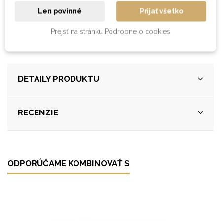
Len povinné
Prijať všetko
Produkt na fotografii je vyhotovený z masívneho buku, vo
farebnom prevedení - prírodný buk (bez morenia) a s
Prejsť na stránku Podrobne o cookies
povrchovou úpravou - lak. Pre ostatné materiály je fotografia
ilustračná.
DETAILY PRODUKTU
RECENZIE
ODPORÚČAME KOMBINOVAŤ S