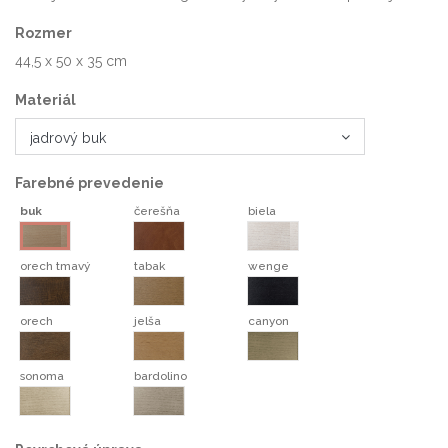
Rozmer
44,5 x 50 x 35 cm
Materiál
Farebné prevedenie
buk
čerešňa
biela
čerešňa
biela
buk
orech tmavý
tabak
wenge
orech tmavý
tabak
wenge
orech
jelša
canyon
orech
jelša
canyon
sonoma
bardolino
sonoma
bardolino