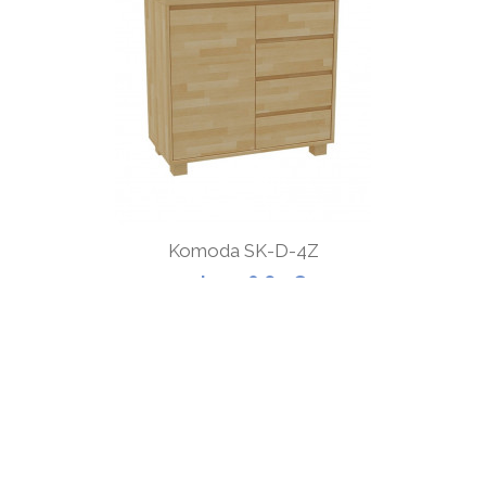
Komoda SK-D-4Z
od 1 008,60 €
ZOBRAZIŤ
Všetko o nákupe
Kontaktné údaje