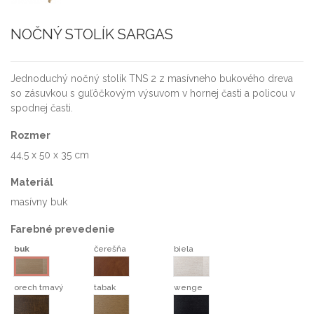
NOČNÝ STOLÍK SARGAS
Jednoduchý nočný stolík TNS 2 z masívneho bukového dreva
so zásuvkou s guľôčkovým výsuvom v hornej časti a policou v
spodnej časti.
Rozmer
44,5 x 50 x 35 cm
Materiál
masívny buk
Farebné prevedenie
buk
čerešňa
biela
čerešňa
biela
buk
orech tmavý
tabak
wenge
orech tmavý
tabak
wenge