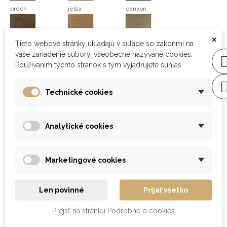
orech
jelša
canyon
orech
jelša
canyon
×
sonoma
bardolino
Tieto webové stránky ukladajú v súlade so zákonmi na
sonoma
bardolino
vaše zariadenie súbory, všeobecne nazývané cookies.
Používaním týchto stránok s tým vyjadrujete súhlas.
Povrchová úprava
lak
Technické cookies
Poťahová látka
Magic Velvet
Analytické cookies
Dostupnosť
: na objednávku do 4 týždňov
Marketingové cookies
208,08 €
s DPH
Len povinné
Prijať všetko
Prejsť na stránku Podrobne o cookies