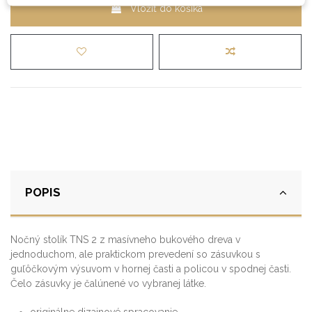
Vložiť do košíka
POPIS
Nočný stolík TNS 2 z masívneho bukového dreva v
jednoduchom, ale praktickom prevedení so zásuvkou s
guľôčkovým výsuvom v hornej časti a policou v spodnej časti.
Čelo zásuvky je čalúnené vo vybranej látke.
originálne dizajnové spracovanie