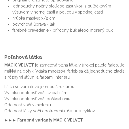
jednoduchý nočný stolík so zásuvkou s guľôčkovým
výsuvom v hornej časti a policou v spodnej časti
hrúbka masívu: 3/2 cm
povrchová úprava - lak
farebné prevedenie - prírodný buk alebo morený buk
Poťahová látka
MAGIC VELVET
je zamatová tkaná látka v širokej palete farieb. Je
mäkká na dotyk. Vďaka množstvu farieb sa dá jednoducho zladiť
s rôznymi štýlmi a farbami interiéru.
Látka so zamatovo jemnou štruktúrou.
Vysoká odolnosť voči kvapalinám.
Vysoká odolnosť voči poškriabaniu.
Odolnosť voči vznieteniu.
Odolnosť látky voči opotrebeniu: 60 000 cyklov.
►►►
Farebné varianty MAGIC VELVET