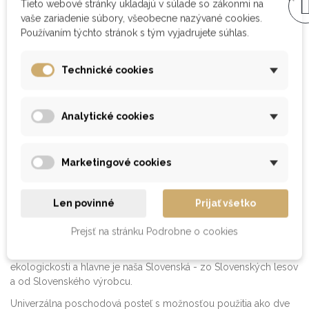
Tieto webové stránky ukladajú v súlade so zákonmi na
univerzálne použitie
- posteľ je možné používať ako
vaše zariadenie súbory, všeobecne nazývané cookies.
poschodovú, alebo po rozložení, je možné ju používať
Používaním týchto stránok s tým vyjadrujete súhlas.
ako dve samostatné a úplne totožné jednolôžka
10-ročná záruka na korpus postele
Technické cookies
výška otvoru medzi 1. a 2. lôžkom je 71 cm
Postele vyrábané z cinkovanej škárovky sú charakterizované ako
Analytické cookies
masívne postele vyrábané lepením hranolkov (lamiel) v
pozdĺžnej aj priečnej osi cinkovým spojom. Vďaka týmto
spojom sú stabilnejšie a odolnejšie ako masívne drevo. Detské
Marketingové cookies
postele z cinkovanej škárovky sa verne podobajú drevu v
prírodnom stave a výhodou oproti masívnemu drevu v jednom
kuse je aj cena, priestorová stálosť (nekrútia sa vplyvom vlhkosti
Len povinné
Prijať všetko
a výkovom teplôt) a ekologickosť (využíva sa väčšia časť dreva).
Prejsť na stránku Podrobne o cookies
Drevená
poschodová posteľ
splní vaše očakávania z pohľadu
ceny, kvality, dostupnosti, výroby na mieru, farebnej škály,
ekologickosti a hlavne je naša Slovenská - zo Slovenských lesov
a od Slovenského výrobcu.
Univerzálna poschodová posteľ s možnosťou použitia ako dve