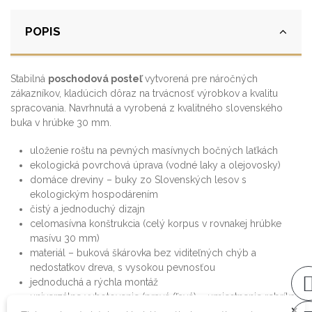
POPIS
Stabilná
poschodová posteľ
vytvorená pre náročných
zákazníkov, kladúcich dôraz na trvácnosť výrobkov a kvalitu
spracovania. Navrhnutá a vyrobená z kvalitného slovenského
buka v hrúbke 30 mm.
uloženie roštu na pevných masívnych bočných laťkách
ekologická povrchová úprava (vodné laky a olejovosky)
domáce dreviny – buky zo Slovenských lesov s
ekologickým hospodárením
čistý a jednoduchý dizajn
celomasívna konštrukcia (celý korpus v rovnakej hrúbke
masívu 30 mm)
materiál – buková škárovka bez viditeľných chýb a
nedostatkov dreva, s vysokou pevnosťou
jednoduchá a rýchla montáž
univerzálne vyhotovenie (pravé/ľavé) – umiestnenie rebríka
×
(pravé/ľavé)