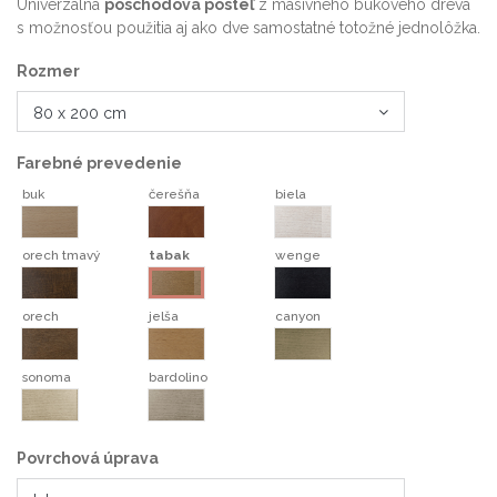
Univerzálna
poschodová posteľ
z masívneho bukového dreva
s možnosťou použitia aj ako dve samostatné totožné jednolôžka.
Rozmer
Farebné prevedenie
buk
čerešňa
biela
buk
čerešňa
biela
orech tmavý
tabak
wenge
orech tmavý
wenge
tabak
orech
jelša
canyon
orech
jelša
canyon
sonoma
bardolino
sonoma
bardolino
Povrchová úprava