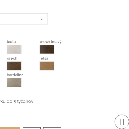
biela
orech tmavý
biela
orech tmavý
orech
jelša
orech
jelša
bardolino
bardolino
vku do 5 týždňov