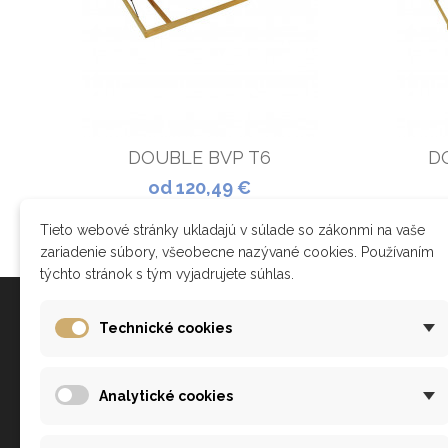
DOUBLE BVP T6
D
od 120,49 €
ZOBRAZIŤ
Tieto webové stránky ukladajú v súlade so zákonmi na vaše
zariadenie súbory, všeobecne nazývané cookies. Používaním
týchto stránok s tým vyjadrujete súhlas.
Všetko o nákupe
Technické cookies
Ako nakupovať?
Analytické cookies
Obchodné podmienky
Doprava a platba