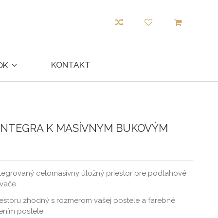
KONTAKT
OK
 INTEGRA K MASÍVNYM BUKOVÝM
ntegrovaný celomasívny úložný priestor pre podlahové
vače.
iestoru zhodný s rozmerom vašej postele a farebné
ením postele.