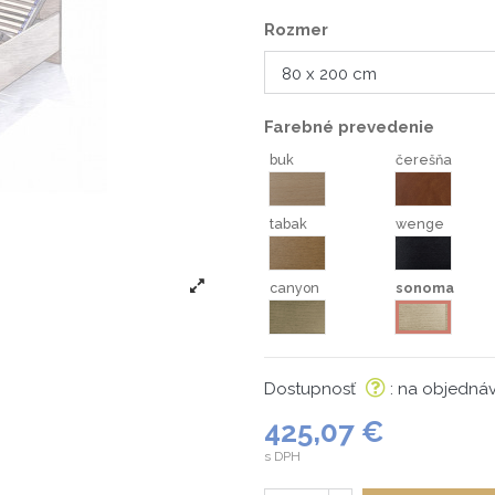
Rozmer
Farebné prevedenie
buk
čerešňa
buk
čerešňa
tabak
wenge
tabak
wenge
canyon
sonoma
canyon
sonoma
Dostupnosť
: na objedná
425,07 €
s DPH