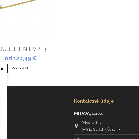
OUBLE HN PVP T5
od 120,49 €
×
ZOBRAZIŤ
Kontaktné údaje
MRAVA, s.r.o.
Priečna 832,
059 14 Spišský Štiavnik