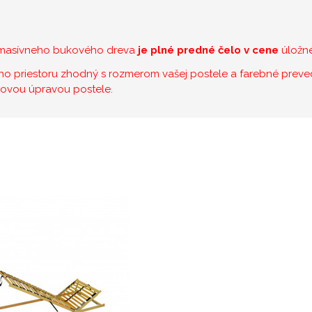
z masívneho bukového dreva
je plné predné čelo v cene
úložné
ého priestoru zhodný s rozmerom vašej postele a farebné prev
hovou úpravou postele.