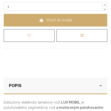
Vložiť do košíka
POPIS
Exkluzívny elektrický lamelový rošt
LUX MOBIL
je
polohovateľný segmentový rošt
s motorovým polohovaním