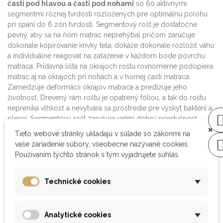
časti pod hlavou a časti pod nohami
so 60 aktívnymi
segmentmi rôznej tvrdosti rozložených pre optimálnu polohu
pri spaní do 6 zón tvrdosti. Segmentový rošt je dostatočne
pevný, aby sa na ňom matrac neprehýbal pričom zaručuje
dokonale kopírovanie krivky tela, dokáže dokonale rozložiť váhu
a individuálne reagovať na zaťaženie v každom bode povrchu
matraca. Prídavná lišta na okrajoch roštu rovnomerne podopiera
matrac aj na okrajoch pri nohách a v hornej časti matraca.
Zamedzuje deformácii okrajov matraca a predlžuje jeho
životnosť. Drevený rám roštu je opatrený fóliou, a tak do roštu
nepreniká vlhkosť a nevytvára sa prostredie pre výskyt baktérií a
plesní. Segmentový rošt zaručuje veľmi dobrú priedušnosť.
×
Polohovateľný posteľný rošt ponúka nosnosť až 130 kg a je
Tieto webové stránky ukladajú v súlade so zákonmi na
vhodný pre kvalitné latexové a penové matrace. Výška roštu je
vaše zariadenie súbory, všeobecne nazývané cookies.
11 cm.
Používaním týchto stránok s tým vyjadrujete súhlas.
Skutočná veľkosť roštu
je pre správne uloženie roštu do rámu
postele
vždy o 0,5 cm užšia a o 4 cm kratšia
ako čistý
Technické cookies
vnútorný rozmer postele.
Doprajte si zdravý a kvalitný spánok!
Analytické cookies