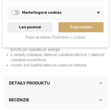
exkluzívny lamelový rošt polohovateľný pomocou 1
Marketingové cookies
motora so 60- bodovým pružiacim systémom
6 zón tvrdosti rozložených po celej ploche roštu
dokonale kopíruje matrac a poskytuje telu optimálnu
Len povinné
Prijať všetko
fyziologickú oporu pri všetkých polohách spánku
duálny motor zabezpečuje samostatné polohovanie časti
Prejsť na stránku Podrobne o cookies
pod hlavou a časti pod nohami
záložný zdroj na batérie umožní rošt vrátiť do základnej
polohy pri výpadku el. energie
2 varianty ovládania: diaľkové ovládanie káblové / diaľkové
ovládanie bezdrôtové
vhodný pre kvalitné latexové a penové matrace
DETAILY PRODUKTU
RECENZIE