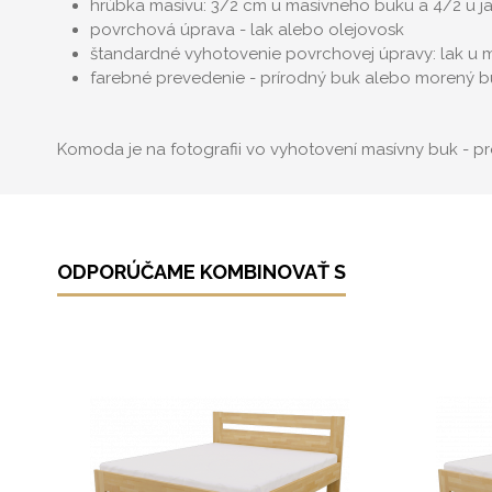
hrúbka masívu: 3/2 cm u masívneho buku a 4/2 u 
povrchová úprava - lak alebo olejovosk
štandardné vyhotovenie povrchovej úpravy: lak u 
farebné prevedenie - prírodný buk alebo morený b
Komoda je na fotografii vo vyhotovení masívny buk - pre 
ODPORÚČAME KOMBINOVAŤ S