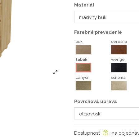
Materiál
Farebné prevedenie
buk
čerešňa
buk
čerešňa
tabak
wenge
wenge
tabak
canyon
sonoma
canyon
sonoma
Povrchová úprava
Dostupnosť
: na objedná