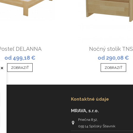
Posteľ DELANNA
Nočný stolík TNS
od 499,18 €
od 290,08 €
×
ZOBRAZIŤ
ZOBRAZIŤ
Kontaktné údaje
MRAVA, s.r.o.
Priečna 832,
059 14 Spišský Štiavnik