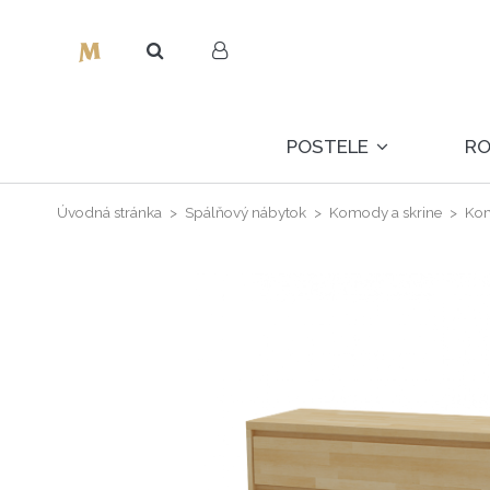
POSTELE
R
Úvodná stránka
Spálňový nábytok
Komody a skrine
Ko