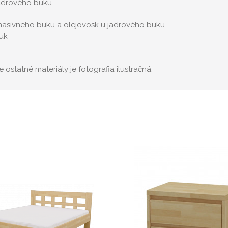
jadrového buku
masívneho buku a olejovosk u jadrového buku
uk
ostatné materiály je fotografia ilustračná.