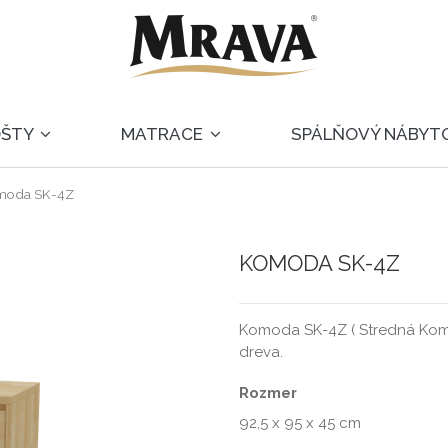
OŠTY
MATRACE
SPÁLŇOVÝ NÁBYT
moda SK-4Z
KOMODA SK-4Z
Komoda SK-4Z ( Stredná Kom
dreva.
Rozmer
92,5 x 95 x 45 cm