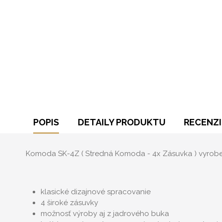
POPIS
DETAILY PRODUKTU
RECENZI
Komoda SK-4Z ( Stredná Komoda - 4x Zásuvka ) vyroben
klasické dizajnové spracovanie
4 široké zásuvky
možnosť výroby aj z jadrového buka