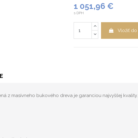
1 051,96 €
s DPH
Vložiť do
E
á z masívneho bukového dreva je garanciou najvyššej kvality.