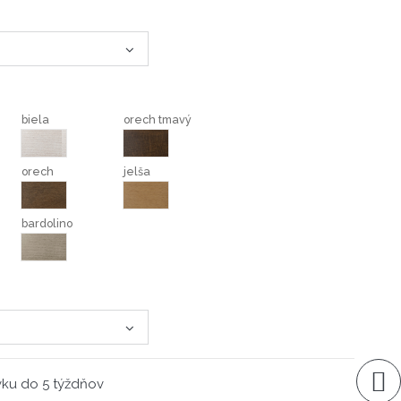
biela
orech tmavý
biela
orech tmavý
orech
jelša
orech
jelša
bardolino
bardolino
vku do 5 týždňov