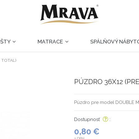
OŠTY
MATRACE
SPÁLŇOVÝ NÁBYT
IX TOTAL)
PÚZDRO 36X12 (PRE
Púzdro pre model DOUBLE MA
Dostupnosť
:
0,80 €
s DPH