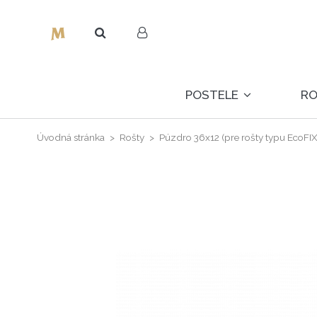
POSTELE
R
Úvodná stránka
Rošty
Púzdro 36x12 (pre rošty typu EcoF