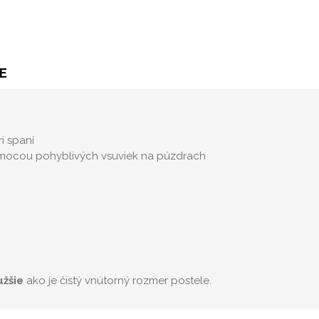
E
i spaní
pomocou pohyblivých vsuviek na púzdrach
užšie
ako je čistý vnútorný rozmer postele.