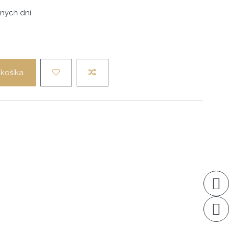
vných dní
 košíka