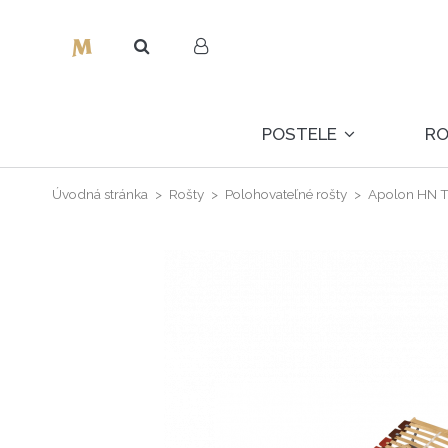
POSTELE
R
Úvodná stránka
Rošty
Polohovateľné rošty
Apolon HN 
Výpredaj!