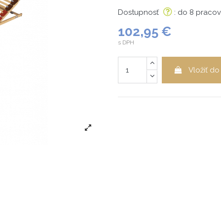
Dostupnosť
: do 8 praco
102,95 €
s DPH
Vložiť do