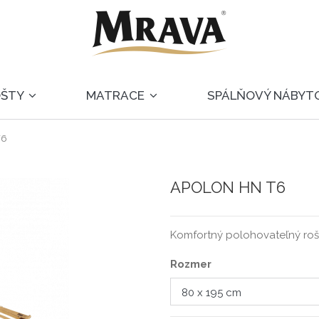
OŠTY
MATRACE
SPÁLŇOVÝ NÁBYT
T6
APOLON HN T6
Komfortný polohovateľný rošt
Rozmer