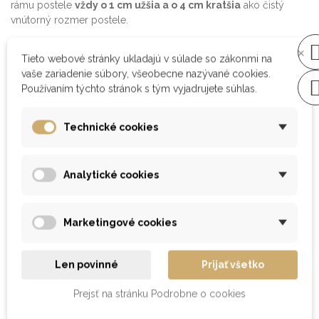
rámu postele
vždy o 1 cm užšia a o 4 cm kratšia
ako čistý
vnútorný rozmer postele.
×
Tieto webové stránky ukladajú v súlade so zákonmi na
výklopný rošt z masívnych bukových latiek
vaše zariadenie súbory, všeobecne nazývané cookies.
systém umožňujúci prístup do úložného priestoru postele
Používaním týchto stránok s tým vyjadrujete súhlas.
zdvihnutím roštu z boku
pohodlné dvíhanie pomocou plynových piestov
Technické cookies
počet bukových lát – 16 ks
bukové latky sú spojené s rámom pomocou drevoskrutiek
vhodný pre pružinové a taštičkové matrace alebo vysoké
Analytické cookies
penové matrace
Marketingové cookies
DETAILY PRODUKTU
Len povinné
Prijať všetko
RECENZIE
Prejsť na stránku Podrobne o cookies