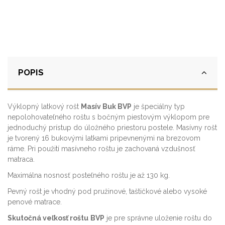
POPIS
Výklopný latkový rošt
Masív Buk BVP
je špeciálny typ
nepolohovateľného roštu s bočným piestovým výklopom pre
jednoduchý prístup do úložného priestoru postele. Masívny rošt
je tvorený 16 bukovými latkami pripevnenými na brezovom
ráme. Pri použití masívneho roštu je zachovaná vzdušnosť
matraca.
Maximálna nosnosť posteľného roštu je až 130 kg.
Pevný rošt je vhodný pod pružinové, taštičkové alebo vysoké
penové matrace.
Skutočná veľkosť roštu
BVP
je pre správne uloženie roštu do