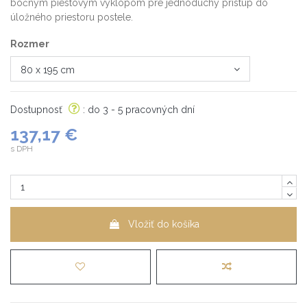
bočným piestovým výklopom pre jednoduchý prístup do
úložného priestoru postele.
Rozmer
Dostupnosť
: do 3 - 5 pracovných dní
137,17 €
s DPH
Vložiť do košíka