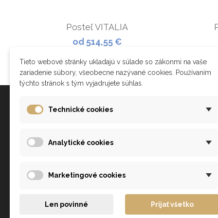
Posteľ VITALIA
od 514,55 €
ZOBRAZIŤ
Tieto webové stránky ukladajú v súlade so zákonmi na vaše
zariadenie súbory, všeobecne nazývané cookies. Používaním
týchto stránok s tým vyjadrujete súhlas.
Všetko o nákupe
Technické cookies
Ako nakupovať?
Analytické cookies
Obchodné podmienky
Doprava a platba
Reklamačný poriadok
Marketingové cookies
Zásady ochrany osobných údajov a poučenie o cookies
Len povinné
Prijať všetko