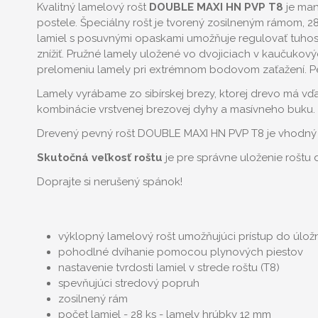
Kvalitný lamelový rošt
DOUBLE MAXI HN PVP T8
je man
postele. Špeciálny rošt je tvorený zosilneným rámom, 28
lamiel s posuvnými opaskami umožňuje regulovať tuhosť
znížiť. Pružné lamely uložené vo dvojiciach v kaučukov
prelomeniu lamely pri extrémnom bodovom zaťažení. P
Lamely vyrábame zo sibírskej brezy, ktorej drevo má v
kombinácie vrstvenej brezovej dyhy a masívneho buku. 
Drevený pevný rošt DOUBLE MAXI HN PVP T8 je vhodný 
Skutočná veľkosť roštu
je pre správne uloženie roštu
Doprajte si nerušený spánok!
výklopný lamelový rošt umožňujúci prístup do úložn
pohodlné dvíhanie pomocou plynových piestov
nastavenie tvrdosti lamiel v strede roštu (T8)
spevňujúci stredový popruh
zosilnený rám
počet lamiel - 28 ks - lamely hrúbky 12 mm