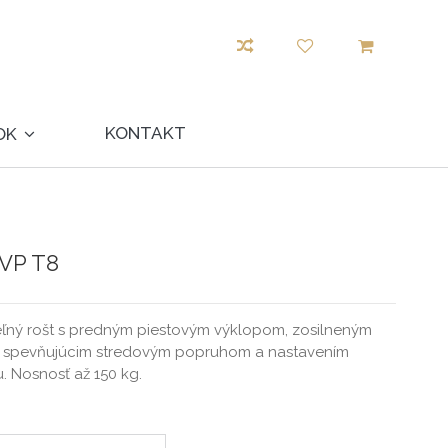
KONTAKT
OK
VP T8
eľný rošt s predným piestovým výklopom, zosilneným
i, spevňujúcim stredovým popruhom a nastavením
tu. Nosnosť až 150 kg.