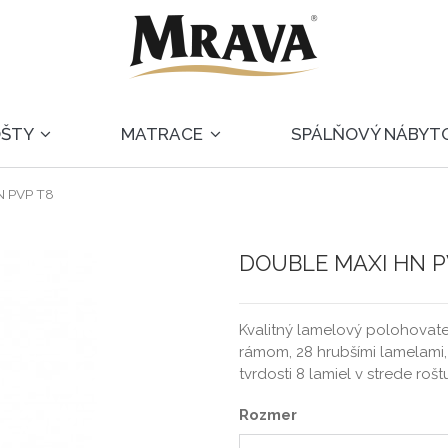
OŠTY
MATRACE
SPÁLŇOVÝ NÁBYT
 PVP T8
DOUBLE MAXI HN P
Kvalitný lamelový polohovat
rámom, 28 hrubšími lamelam
tvrdosti 8 lamiel v strede roš
Rozmer