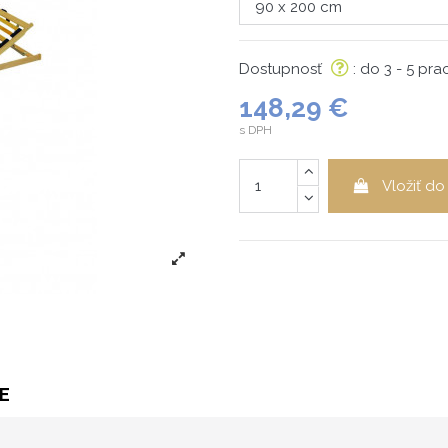
Dostupnosť
: do 3 - 5 pr
148,29 €
s DPH
Vložiť do
E