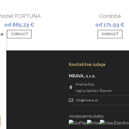
Posteľ FORTUNA
Cordoba
od 665,23 €
od 171,93 €
×
ZOBRAZIŤ
ZOBRAZIŤ
Kontaktné údaje
MRAVA, s.r.o.
Priečna 832,
059 14 Spišský Štiavnik
info@mrava.sk
Akceptujeme platby: