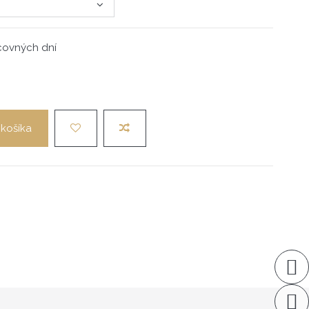
acovných dní
 košíka