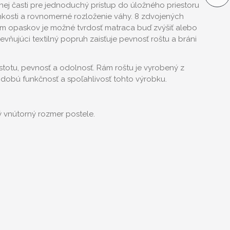
ej časti pre jednoduchý prístup do úložného priestoru
lhkosti a rovnomerné rozloženie váhy. 8 zdvojených
ním opaskov je možné tvrdosť matraca buď zvýšiť alebo
ňujúci textilný popruh zaisťuje pevnosť roštu a bráni
totu, pevnosť a odolnosť. Rám roštu je vyrobený z
odobú funkčnosť a spoľahlivosť tohto výrobku.
ý vnútorný rozmer postele.