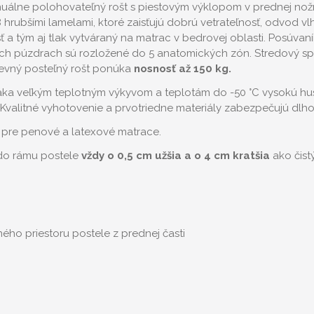
uálne polohovateľný rošt s piestovým výklopom v prednej nožn
 hrubšími lamelami, ktoré zaisťujú dobrú vetrateľnosť, odvod v
 a tým aj tlak vytváraný na matrac v bedrovej oblasti. Posúva
ých púzdrach sú rozložené do 5 anatomických zón. Stredový spev
evný posteľný rošt ponúka
nosnosť až 150 kg.
ďaka veľkým teplotným výkyvom a teplotám do -50 °C vysokú hus
Kvalitné vyhotovenie a prvotriedne materiály zabezpečujú dlh
pre penové a latexové matrace.
 do rámu postele
vždy o 0,5 cm užšia a o 4 cm kratšia
ako čist
ého priestoru postele z prednej časti